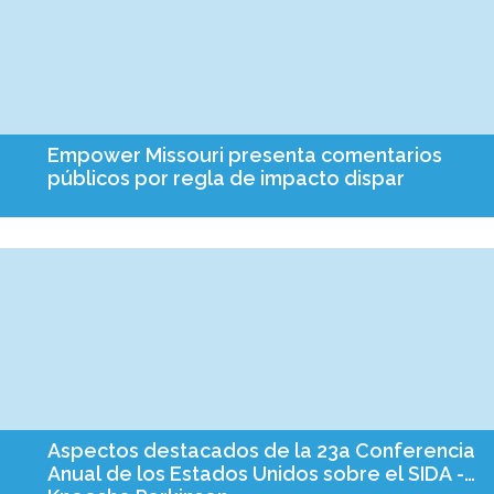
Empower Missouri presenta comentarios
públicos por regla de impacto dispar
Las cartas de comentarios públicos son una herramienta cada
vez más eficaz en la promoción legislativa a nivel federal, y los
defensores de todo el país utilizan este formato como ...
Aspectos destacados de la 23a Conferencia
Anual de los Estados Unidos sobre el SIDA -