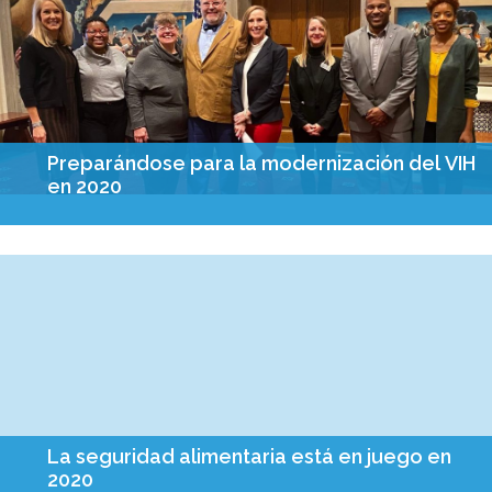
Preparándose para la modernización del VIH
en 2020
La criminalización del VIH es un tema complejo. En el
momento en que se establecieron por primera vez muchas de
las leyes relativas al VIH, existía un temor público generalizado
sobre ...
La seguridad alimentaria está en juego en
2020