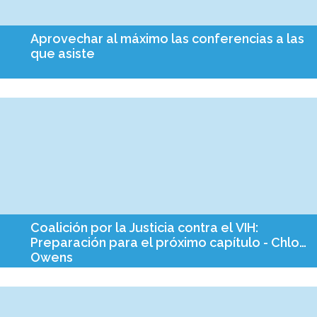
Aprovechar al máximo las conferencias a las
que asiste
Cada año, los meses de septiembre y octubre parecen servir
como temporada de conferencias. En los últimos 60 días, cada
miembro del personal de Empower Missouri ...
Coalición por la Justicia contra el VIH:
Preparación para el próximo capítulo - Chloe
Owens
El 26 de octubre, la Coalición de Justicia contra el VIH de
Missouri se reunió para su última reunión de planificación
estratégica del año. Poco más de la mitad del grupo estaba ...