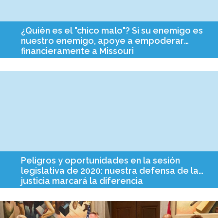
¿Quién es el "chico malo"? Si su enemigo es
nuestro enemigo, apoye a empoderar
financieramente a Missouri
Asistí a una conferencia con otros organizadores de justicia del
4 al 6 de diciembre en Washington, DC, y he estado
reflexionando sobre algo que dijo un profesional de las
comunicaciones ...
Peligros y oportunidades en la sesión
legislativa de 2020: nuestra defensa de la
justicia marcará la diferencia
La Sesión Legislativa 2020 comienza el miércoles 8 de enero y
se levanta el viernes 15 de mayo, con un receso legislativo de
primavera del 23 al 27 de marzo.…