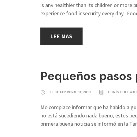
is any healthier than its children or more 
experience food insecurity every day. Food 
LEE MAS
Pequeños pasos p
15 DE FEBRERO DE 2019
CHRISTINE WO
Me complace informar que ha habido alguna
no está sucediendo nada bueno, estos peq
primera buena noticia se informó en la Tar