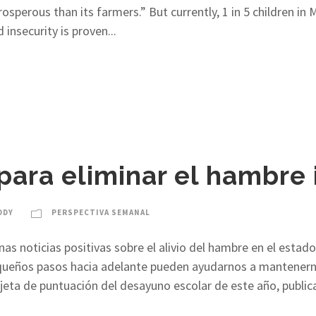
prosperous than its farmers.” But currently, 1 in 5 children in
insecurity is proven...
ara eliminar el hambre i
ODY
PERSPECTIVA SEMANAL
s noticias positivas sobre el alivio del hambre en el estad
ueños pasos hacia adelante pueden ayudarnos a mantenernos
jeta de puntuación del desayuno escolar de este año, publicad