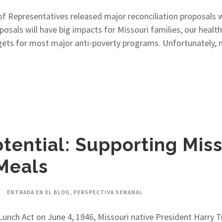
f Representatives released major reconciliation proposals 
osals will have big impacts for Missouri families, our health
ets for most major anti-poverty programs. Unfortunately, m
Potential: Supporting Mis
Meals
ENTRADA EN EL BLOG
,
PERSPECTIVA SEMANAL
Lunch Act on June 4, 1946, Missouri native President Harry T