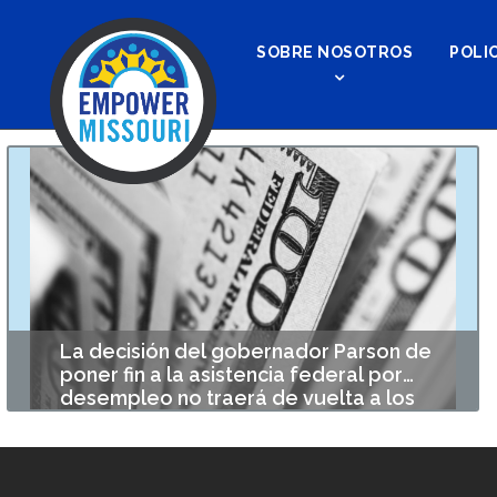
SOBRE NOSOTROS
POLIC
La decisión del gobernador Parson de
poner fin a la asistencia federal por
desempleo no traerá de vuelta a los
trabajadores, pero perjudicará a miles de
La decisión del gobernador Parson de poner fin a la
familias de Missouri
asistencia federal por desempleo $300 el 12 de junio de
2021 es una afrenta a los trabajadores de Missouri y podría