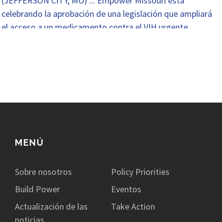
(JEFFERSON CITY, MO) ... Empower Missouri está
celebrando la aprobación de una legislación que ampliará
el acceso a un medicamento contra el VIH urgente.
Senador Greg Razer (D-Condado de Jackson, Senado ...
MENÚ
Sobre nosotros
Policy Priorities
Build Power
Eventos
Actualización de las
Take Action
noticias