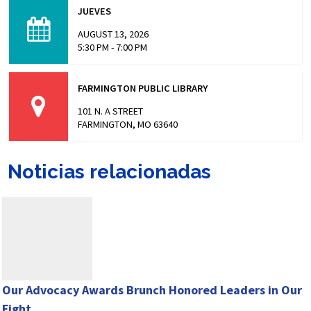
the prison populations, and these issues not only impact
JUEVES
those who are incarcerated, but also the…
AUGUST 13, 2026
5:30 PM - 7:00 PM
FARMINGTON PUBLIC LIBRARY
101 N. A STREET
FARMINGTON, MO 63640
Noticias relacionadas
Our Advocacy Awards Brunch Honored Leaders in Our
Fight